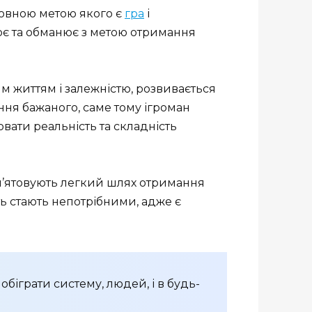
сновною метою якого є
гра
і
лює та обманює з метою отримання
м життям і залежністю, розвивається
ння бажаного, саме тому ігроман
ювати реальність та складність
пам’ятовують легкий шлях отримання
ь стають непотрібними, адже є
біграти систему, людей, і в будь-