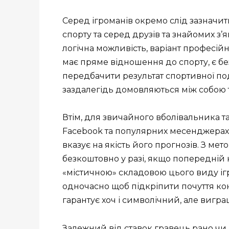
Серед ігроманів окремо слід зазначити
спорту та серед друзів та знайомих з’
логічна можливість, варіант професійно
має пряме відношення до спорту, є бе
передбачити результат спортивної події
заздалегідь домовляються між собою т
Втім, для звичайного вболівальника 
Facebook та популярних месенджерах да
вказує на якість його прогнозів. З ме
безкоштовно у разі, якщо попередній 
«містичною» складовою цього виду ігр
одночасно щоб підкріпити почуття кон
гарантує хоч і символічний, але вигра
Залежний від ставок гравець рано чи