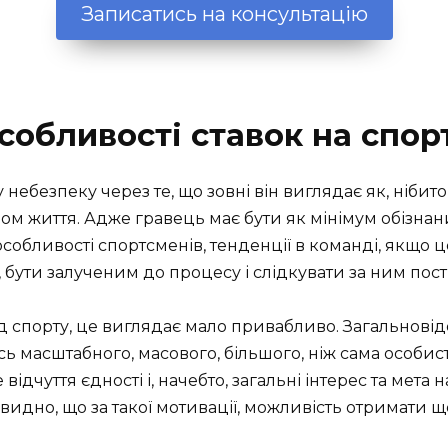
Записатись на консультацію
собливості ставок на спор
 небезпеку через те, що зовні він виглядає як, нібито
ом життя. Адже гравець має бути як мінімум обізнани
особливості спортсменів, тенденції в команді, якщо 
 бути залученим до процесу і слідкувати за ним пост
д спорту, це виглядає мало привабливо. Загальнові
сь масштабного, масового, більшого, ніж сама особи
відчуття єдності і, начебто, загальні інтерес та мета 
чевидно, що за такої мотивації, можливість отримати