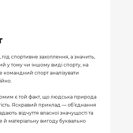
т
, під спортивне захоплення, а значить,
й у тому чи іншому виді спорту, на
це командний спорт аналізувати
ійно.
домим є той факт, що людська природа
стість. Яскравий приклад — об’єднання
надають відчуття власної значущості та
 ще й матеріальну вигоду буквально