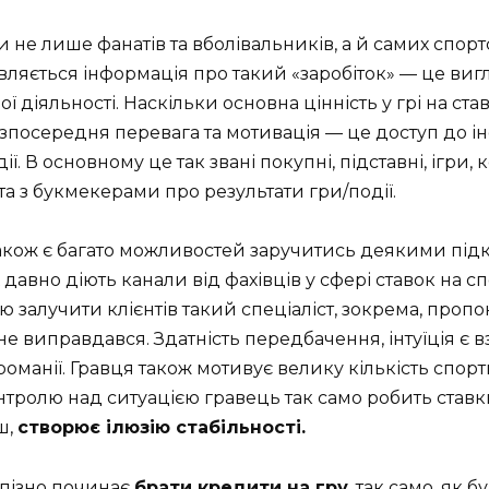
 не лише фанатів та вболівальників, а й самих спор
являється інформація про такий «заробіток» — це вигл
ї діяльності. Наскільки основна цінність у грі на ста
зпосередня перевага та мотивація — це доступ до і
. В основному це так звані покупні, підставні, ігри,
а з букмекерами про результати гри/події.
також є багато можливостей заручитись деякими під
вно діють канали від фахівців у сфері ставок на спо
тою залучити клієнтів такий спеціаліст, зокрема, проп
не виправдався. Здатність передбачення, інтуїція є 
оманії. Гравця також мотивує велику кількість спорт
тролю над ситуацією гравець так само робить ставки
ш,
створює ілюзію стабільності.
 пізно починає
брати кредити на гру
, так само, як