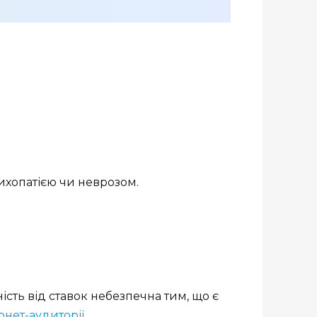
сихопатією чи неврозом.
сть від ставок небезпечна тим, що є
рнет-аудиторії
.