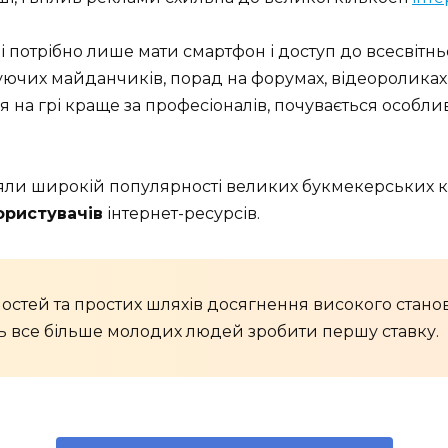
 потрібно лише мати смартфон і доступ до всесвітнь
ючих майданчиків, порад на форумах, відеороликах 
я на грі краще за професіоналів, почувається особли
ли широкій популярності великих букмекерських кон
ористувачів
інтернет-ресурсів.
стей та простих шляхів досягнення високого станов
ь все більше молодих людей зробити першу ставку.