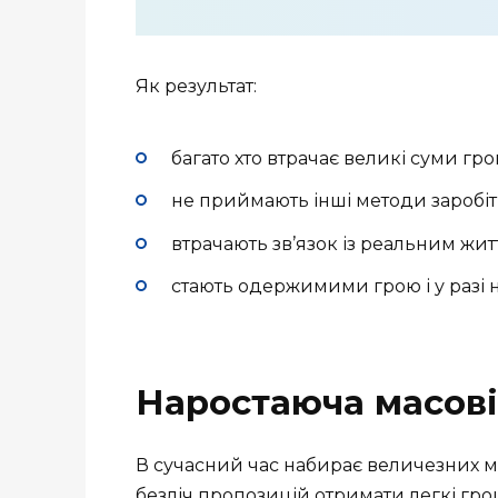
Як результат:
багато хто втрачає великі суми гро
не приймають інші методи заробіт
втрачають зв’язок із реальним жит
стають одержимими грою і у разі н
Наростаюча масові
В сучасний час набирає величезних ма
безліч пропозицій отримати легкі грош