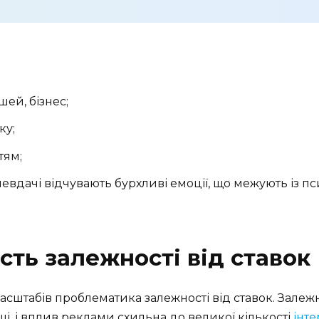
шей, бізнес;
ку;
тям;
евдачі відчувають бурхливі емоції, що межують із п
сть залежності від ставок
сштабів проблематика залежності від ставок. Залежні
і, і вплив реклами схильна до великої кількості
інте