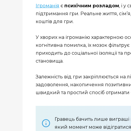
Ігроманія
є
психічним розладом
, і 
підтримання гри. Реальне життя, сім’
коштів для гри.
У хворих на ігроманію характерною ос
когнітивна помилка, їх мозок фільтру
приходить до соціальної ізоляції та п
становища.
Залежність від гри закріплюється на 
задоволення, накопичення позитивних 
швидкий та простий спосіб отримати б
Гравець бачить лише виграші і
який момент може відігратися