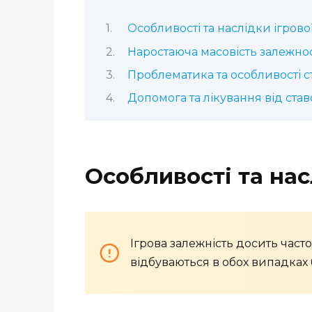
Особливості та наслідки ігрово
Наростаюча масовість залежност
Проблематика та особливості с
Допомога та лікування від став
Особливості та нас
Ігрова залежність досить част
відбуваються в обох випадках 