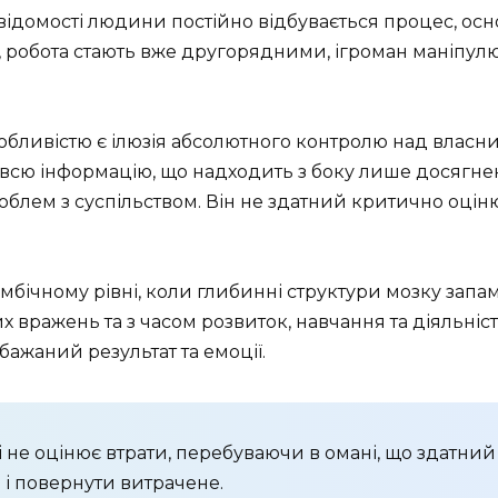
у свідомості людини постійно відбувається процес, о
я, робота стають вже другорядними, ігроман маніпу
обливістю є ілюзія абсолютного контролю над власни
є всю інформацію, що надходить з боку лише досягне
роблем з суспільством. Він не здатний критично оцін
лімбічному рівні, коли глибинні структури мозку за
вражень та з часом розвиток, навчання та діяльніст
ажаний результат та емоції.
 не оцінює втрати, перебуваючи в омані, що здатний о
 і повернути витрачене.