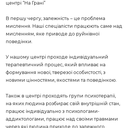
центрі “На Грані”
В першу чергу, залежність – це проблема
мислення. Наші спеціалісти працюють саме над
мисленням, яке приводе до руйнівної
поведінки.
У нашому центрі проходе індивідуальний
терапевтичний процес, який впливає на
формування нової, тверезої особистості, з
новими цінностями, якостями та поведінкою.
Також в центрі проходять групи психотерапії,
на яких людина розбирає свій внутрішній стан,
працює індивідуально з психологами-
аддиктологами, працює над своїми травмами
через які людина приходе до залежного