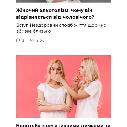
Жіночий алкоголізм: чому він
відрізняється від чоловічого?
Вступ Нездоровий спосіб життя щорічно
вбиває близько
3
3.6к.
Боротьба з негативними думками та