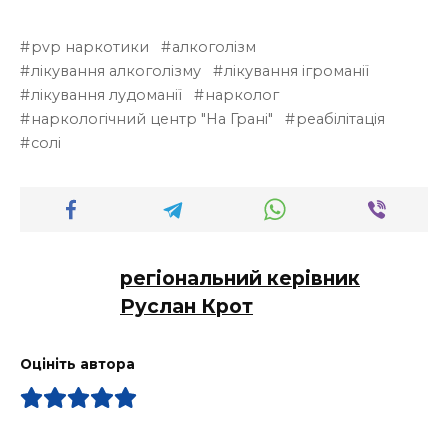
pvp наркотики
алкоголізм
лікування алкоголізму
лікування ігроманії
лікування лудоманії
нарколог
наркологічний центр "На Грані"
реабілітація
солі
регіональний керівник
Руслан Крот
Оцініть автора