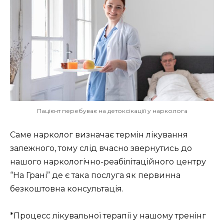
Пацієнт перебуває на детоксікаціїї у нарколога
Саме нарколог визначає термін лікування
залежного, тому слід вчасно звернутись до
нашого наркологічно-реабілітаційного центру
“На Грані” де є така послуга як первинна
безкоштовна консультація.
*Процесс лікувальної терапії у нашому тренінг