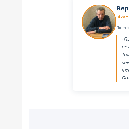
Вер
Лікар
Ліценз
«П
пси
Том
ме
інт
Бат