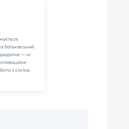
мується,
а батьківський.
придатне — ні
мотиваційне
бота з сім’єю.