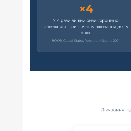
×4
У 4 рази вищий ризик хронічної
залежності при початку вживання до 15
років
ВООЗ, Global Status Report on Alcohol 2024
Лікування пі