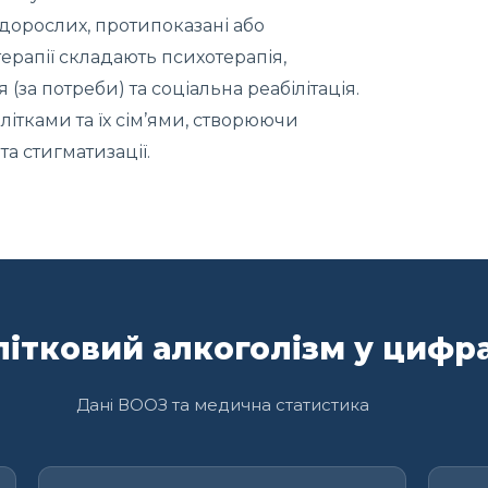
дорослих, протипоказані або
терапії складають психотерапія,
(за потреби) та соціальна реабілітація.
літками та їх сім’ями, створюючи
а стигматизації.
літковий алкоголізм у цифр
Дані ВООЗ та медична статистика