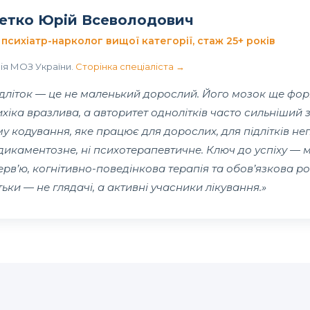
етко Юрій Всеволодович
 психіатр-нарколог вищої категорії, стаж 25+ років
ія МОЗ України.
Сторінка спеціаліста →
ідліток — це не маленький дорослий. Його мозок ще фор
хіка вразлива, а авторитет однолітків часто сильніший з
у кодування, яке працює для дорослих, для підлітків не
дикаментозне, ні психотерапевтичне. Ключ до успіху — 
ерв’ю, когнітивно-поведінкова терапія та обов’язкова ро
ьки — не глядачі, а активні учасники лікування.»