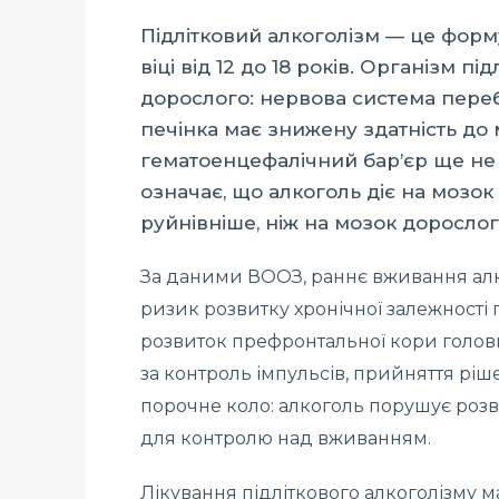
Підлітковий алкоголізм — це форм
віці від 12 до 18 років. Організм п
дорослого: нервова система перебу
печінка має знижену здатність до 
гематоенцефалічний бар’єр ще не
означає, що алкоголь діє на мозок 
руйнівніше, ніж на мозок дорослог
За даними ВООЗ, раннє вживання алко
ризик розвитку хронічної залежності 
розвиток префронтальної кори головн
за контроль імпульсів, прийняття ріше
порочне коло: алкоголь порушує розви
для контролю над вживанням.
Лікування підліткового алкоголізму м