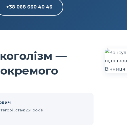
+38 068 660 40 46
лкоголізм —
 окремого
ович
тегорії, стаж 25+ років