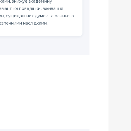
тками, знижує академічну
евіантної поведінки, вживання
н, суїцидальних думок та раннього
езпечними наслідками.