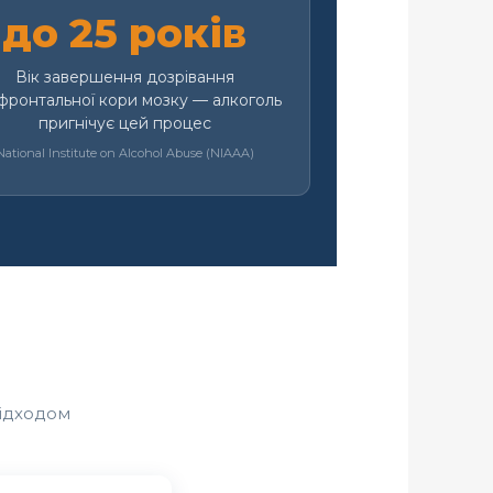
до 25 років
Вік завершення дозрівання
фронтальної кори мозку — алкоголь
пригнічує цей процес
National Institute on Alcohol Abuse (NIAAA)
підходом