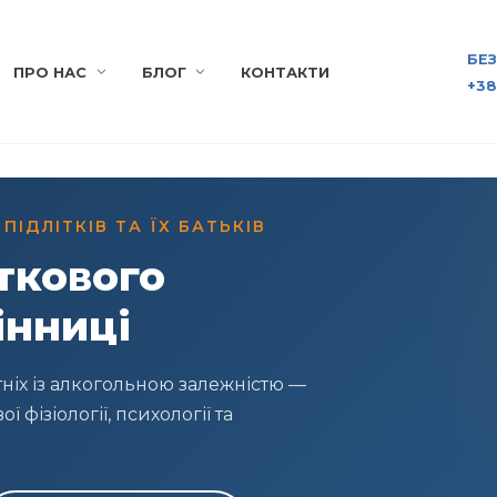
БЕ
ПРО НАС
БЛОГ
КОНТАКТИ
+38
ІДЛІТКІВ ТА ЇХ БАТЬКІВ
ткового
інниці
іх із алкогольною залежністю —
 фізіології, психології та