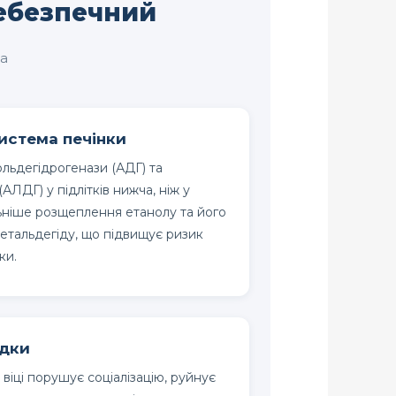
небезпечний
ка
истема печінки
ольдегідрогенази (АДГ) та
АЛДГ) у підлітків нижча, ніж у
ьніше розщеплення етанолу та його
етальдегіду, що підвищує ризик
ки.
ідки
 віці порушує соціалізацію, руйнує