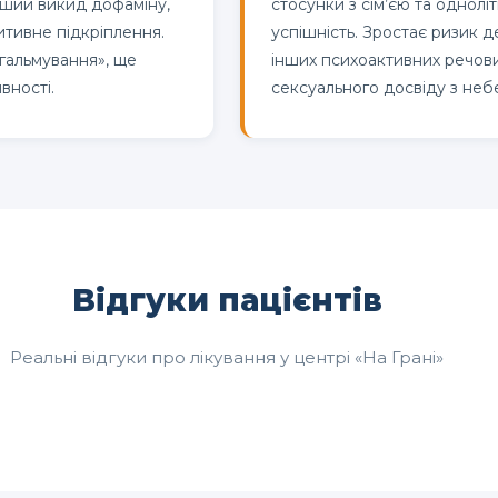
ніший викид дофаміну,
стосунки з сім’єю та однолі
итивне підкріплення.
успішність. Зростає ризик д
«гальмування», ще
інших психоактивних речови
вності.
сексуального досвіду з неб
Відгуки пацієнтів
Реальні відгуки про лікування у центрі «На Грані»