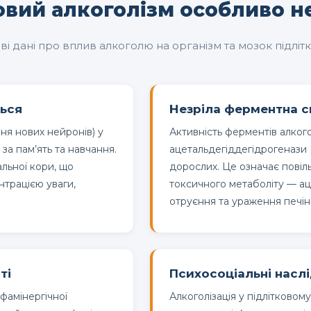
овий алкоголізм особливо 
ві дані про вплив алкоголю на організм та мозок підліт
ться
Незріла ферментна с
ня нових нейронів) у
Активність ферментів алког
 за пам’ять та навчання.
ацетальдегіддегідрогенази (
льної кори, що
дорослих. Це означає повіл
нтрацією уваги,
токсичного метаболіту — ац
отруєння та ураження печін
ті
Психосоціальні насл
фамінергічної
Алкоголізація у підлітковому