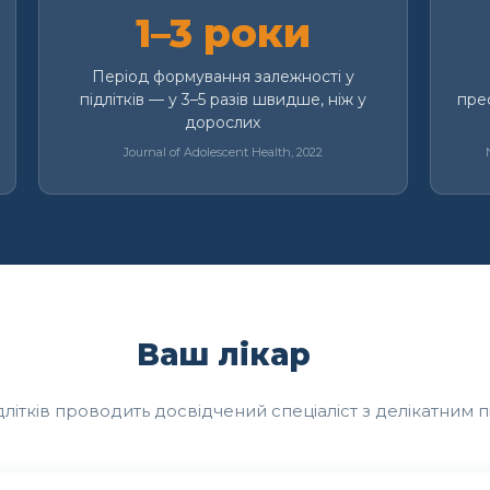
1–3 роки
Період формування залежності у
підлітків — у 3–5 разів швидше, ніж у
пре
дорослих
Journal of Adolescent Health, 2022
Ваш лікар
длітків проводить досвідчений спеціаліст з делікатним 