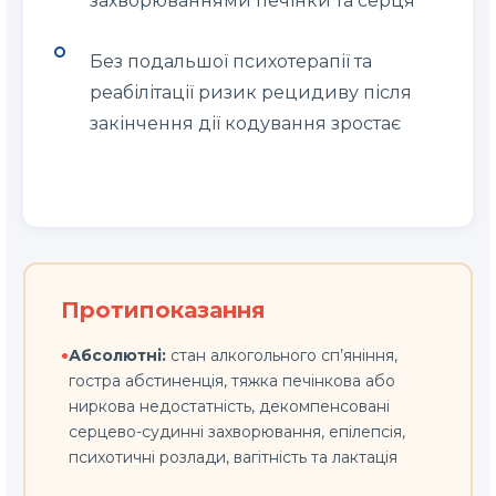
захворюваннями печінки та серця
Без подальшої психотерапії та
реабілітації ризик рецидиву після
закінчення дії кодування зростає
Протипоказання
•
Абсолютні:
стан алкогольного сп’яніння,
гостра абстиненція, тяжка печінкова або
ниркова недостатність, декомпенсовані
серцево-судинні захворювання, епілепсія,
психотичні розлади, вагітність та лактація