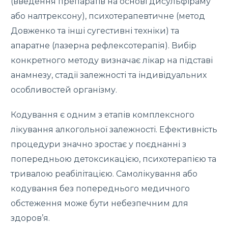
(введення препаратів на основі дисульфіраму
або налтрексону), психотерапевтичне (метод
Довженко та інші сугестивні техніки) та
апаратне (лазерна рефлексотерапія). Вибір
конкретного методу визначає лікар на підставі
анамнезу, стадії залежності та індивідуальних
особливостей організму.
Кодування є одним з етапів комплексного
лікування алкогольної залежності. Ефективність
процедури значно зростає у поєднанні з
попередньою детоксикацією, психотерапією та
тривалою реабілітацією. Самолікування або
кодування без попереднього медичного
обстеження може бути небезпечним для
здоров’я.