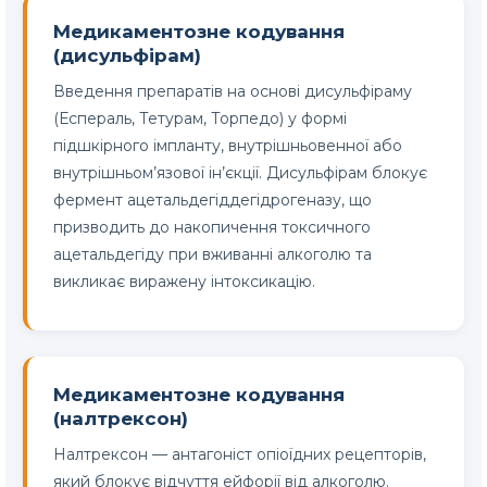
Медикаментозне кодування
(дисульфірам)
Введення препаратів на основі дисульфіраму
(Еспераль, Тетурам, Торпедо) у формі
підшкірного імпланту, внутрішньовенної або
внутрішньом’язової ін’єкції. Дисульфірам блокує
фермент ацетальдегіддегідрогеназу, що
призводить до накопичення токсичного
ацетальдегіду при вживанні алкоголю та
викликає виражену інтоксикацію.
Медикаментозне кодування
(налтрексон)
Налтрексон — антагоніст опіоїдних рецепторів,
який блокує відчуття ейфорії від алкоголю.