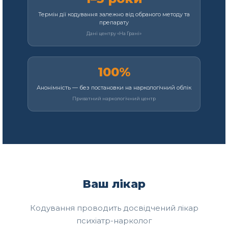
Термін дії кодування залежно від обраного методу та
препарату
Дані центру «На Грані»
100%
Анонімність — без постановки на наркологічний облік
Приватний наркологічний центр
Ваш лікар
Кодування проводить досвідчений лікар
психіатр-нарколог