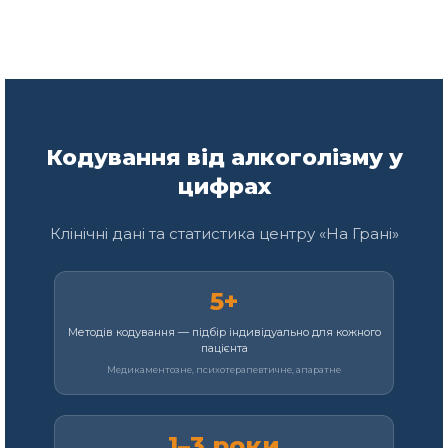
Кодування від алкоголізму у
цифрах
Клінічні дані та статистика центру «На Грані»
5+
Методів кодування — підбір індивідуально для кожного
пацієнта
Медикаментозне, психотерапевтичне, апаратне
1–3 роки