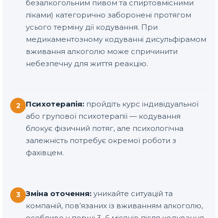
безалкогольним пивом та спиртовмісними
ліками) категорично заборонені протягом
усього терміну дії кодування. При
медикаментозному кодуванні дисульфірамом
вживання алкоголю може спричинити
небезпечну для життя реакцію.
Психотерапія:
пройдіть курс індивідуальної
2
або групової психотерапії — кодування
блокує фізичний потяг, але психологічна
залежність потребує окремої роботи з
фахівцем.
Зміна оточення:
уникайте ситуацій та
3
компаній, пов’язаних із вживанням алкоголю,
особливо у перші 3–6 місяців після кодування.