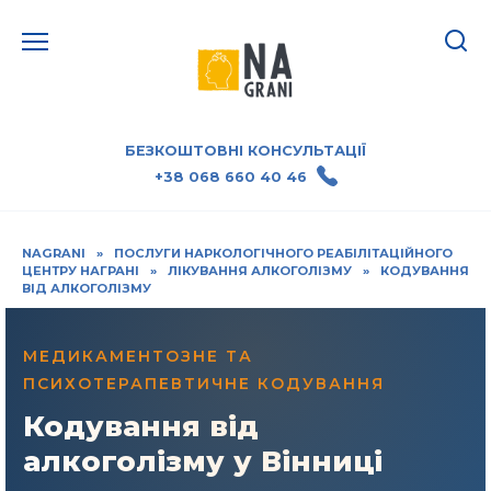
БЕЗКОШТОВНІ КОНСУЛЬТАЦІЇ
+38 068 660 40 46
NAGRANI
»
ПОСЛУГИ НАРКОЛОГІЧНОГО РЕАБІЛІТАЦІЙНОГО
ЦЕНТРУ НАГРАНІ
»
ЛІКУВАННЯ АЛКОГОЛІЗМУ
»
КОДУВАННЯ
ВІД АЛКОГОЛІЗМУ
МЕДИКАМЕНТОЗНЕ ТА
ПСИХОТЕРАПЕВТИЧНЕ КОДУВАННЯ
Кодування від
алкоголізму у Вінниці