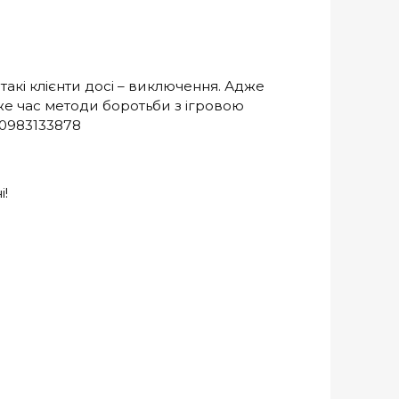
 такі клієнти досі – виключення. Адже
 же час методи боротьби з ігровою
: 0983133878
і!