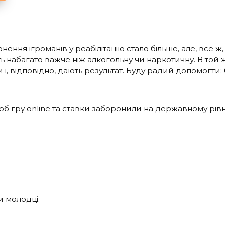
ення ігроманів у реабілітацію стало більше, але, все ж,
ть набагато важче ніж алкогольну чи наркотичну. В той
ми і, відповідно, дають результат. Буду радий допомогти
б гру online та ставки заборонили на державному рівн
и молодці.