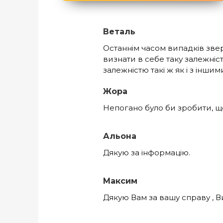
Веталь
Останнім часом випадків зверн
визнати в себе таку залежніс
залежністю такі ж як і з інши
Жора
Непогано було би зробити, що
Альона
Дякую за інформацію.
Максим
Дякую Вам за вашу справу , В