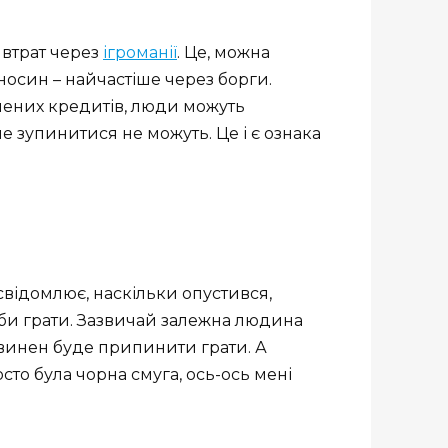
 втрат через
ігроманії
. Це, можна
дносин – найчастіше через борги.
чених кредитів, люди можуть
ле зупинитися не можуть. Це і є ознака
свідомлює, наскільки опустився,
соби грати. Зазвичай залежна людина
повинен буде припинити грати. А
о була чорна смуга, ось-ось мені