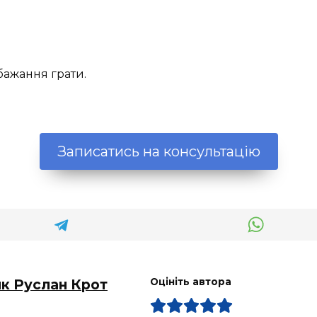
ажання грати.
Записатись на консультацію
ик Руслан Крот
Оцініть автора