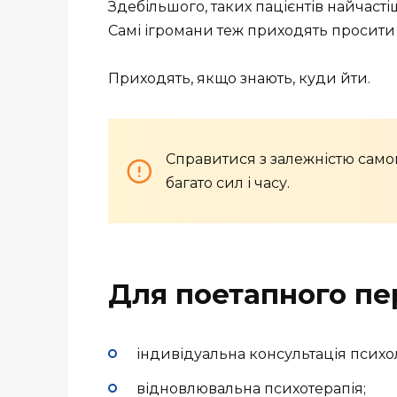
Здебільшого, таких пацієнтів найчаст
Самі ігромани теж приходять просити д
Приходять, якщо знають, куди йти.
Справитися з залежністю само
багато сил і часу.
Для поетапного пе
індивідуальна консультація психо
відновлювальна психотерапія;