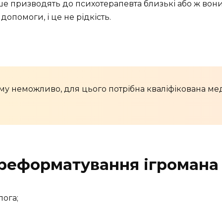
іше призводять до психотерапевта близькі або ж вони
опомоги, і це не рідкість.
му неможливо, для цього потрібна кваліфікована ме
реформатування ігромана 
лога;