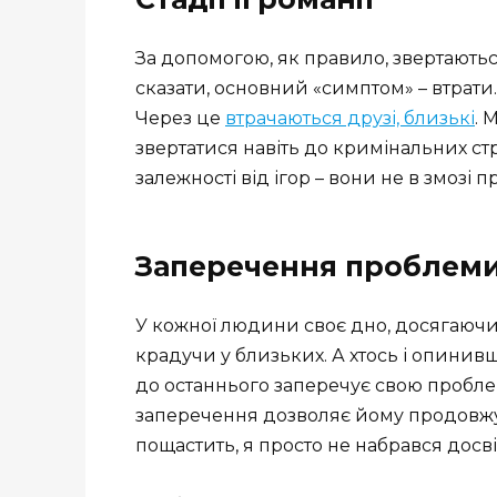
За допомогою, як правило, звертаютьс
сказати, основний «симптом» – втрати.
Через це
втрачаються друзі, близькі
. 
звертатися навіть до кримінальних стр
залежності від ігор – вони не в змозі
Заперечення проблем
У кожної людини своє дно, досягаючи я
крадучи у близьких. А хтось і опинив
до останнього заперечує свою проблему
заперечення дозволяє йому продовжув
пощастить, я просто не набрався досві