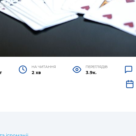
НА ЧИТАННЯ
ПЕРЕГЛЯДІВ
т
2 хв
3.9к.
а ігроманії