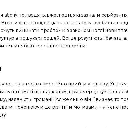
я або їх приводять, вже люди, які зазнали серйозних
 Втрати фінансові, соціального статусу, особистих ві
Можуть виникати проблеми з законом на тлі невипла
уктур в пошуках грошей. Всі це розуміють і бачать, а
 припинити без сторонньої допомоги.
и
кого, він може самостійно прийти у клініку. Хтось у
шись на самоті під парканом, при смерті, шукає спо
, наявність ігроманії. Адже якщо він її визнає, то 
ати, пояснюючи це різними мотивами – у мене прост
ду.