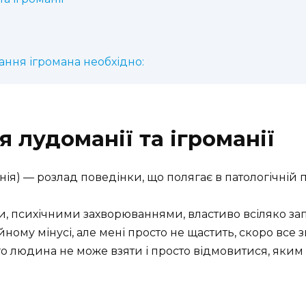
ння ігромана необхідно:
 лудоманії та ігроманії
а́нія) — розлад поведінки, що полягає в патологічній 
, психічними захворюваннями, властиво всіляко зап
йному мінусі, але мені просто не щастить, скоро все 
 чого людина не може взяти і просто відмовитися, яки