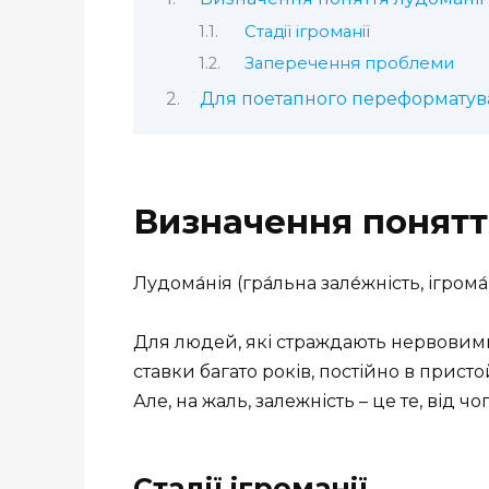
Стадії ігроманії
Заперечення проблеми
Для поетапного переформатува
Визначення поняття
Лудома́нія (гра́льна зале́жність, ігром
Для людей, які страждають нервовими
ставки багато років, постійно в присто
Але, на жаль, залежність – це те, від
Стадії ігроманії