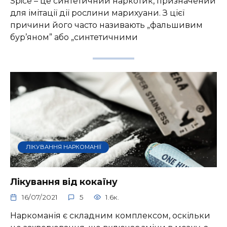
Spice – це синтетичний наркотик, призначений
для імітації дії рослини марихуани. З цієї
причини його часто називають „фальшивим
бур’яном” або „синтетичними
ЛІКУВАННЯ НАРКОМАНІЇ
Лікування від кокаїну
16/07/2021
5
1.6к.
Наркоманія є складним комплексом, оскільки