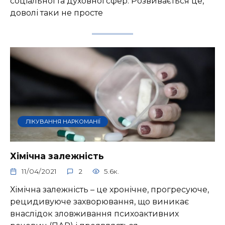
соціальної та духовної сфер. Розвивається це,
доволі таки не просте
ЛІКУВАННЯ НАРКОМАНІЇ
Хімічна залежність
11/04/2021
2
5.6к.
Хімічна залежність – це хронічне, прогресуюче,
рецидивуюче захворювання, що виникає
внаслідок зловживання психоактивних