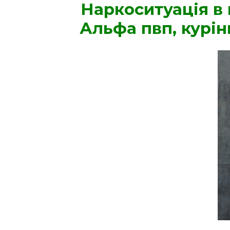
Наркоситуація в 
Альфа пвп, курінн