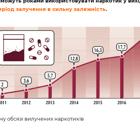
 можуть роками використовувати наркотик у вихід
еріод залучення в сильну залежність
.
му обсязі вилучених наркотиків