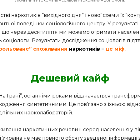
Лікування наркоманії – сольові наркомани – допомога.
стві наркотиків “вихідного дня” і нової схеми їх “ко
антної поведінки соціологічного центру. У результаті
, що через десятиліття ми можемо отримати населен
ть соціологи. Результати дослідження соціологів під
рольоване” споживання
наркотиків –
це міф.
Дешевий кайф
“На Грані”, останніми роками відзначається трансфор
ходження синтетичними. Це пов’язано з їхньою від
дпільних нарколабораторій.
ивання наркотичних речовин серед населення у віков
 Україна не має повного обсягу зведеної інформації