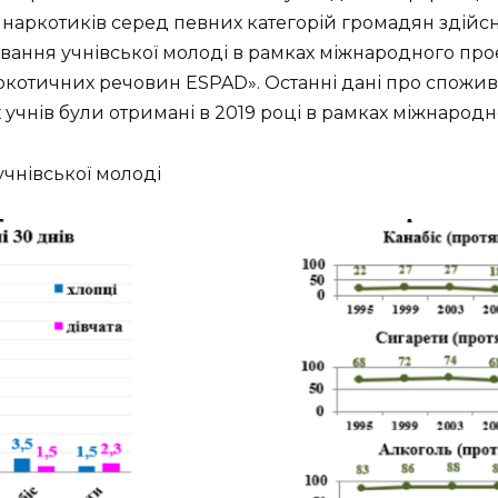
ркотиків серед певних категорій громадян здійснюют
ування учнівської молоді в рамках міжнародного пр
котичних речовин ESPAD». Останні дані про спожив
х учнів були отримані в 2019 році в рамках міжнарод
учнівської молоді