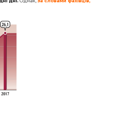
ні дні.
Однак,
за словами фахівців,