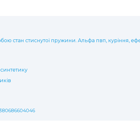
бою стан стиснутої пружини. Альфа пвп, куріння, ефек
 синтетику
иків
+380686604046