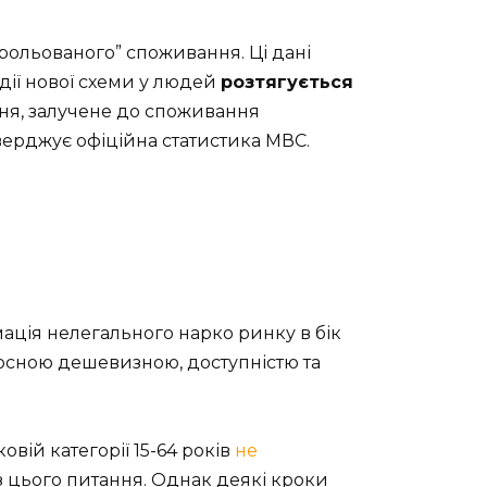
нтрольованого” споживання. Ці дані
 дії нової схеми у людей
розтягується
ня, залучене до споживання
тверджує офіційна статистика МВС.
мація нелегального нарко ринку в бік
носною дешевизною, доступністю та
ій категорії 15-64 років
не
 з цього питання. Однак деякі кроки