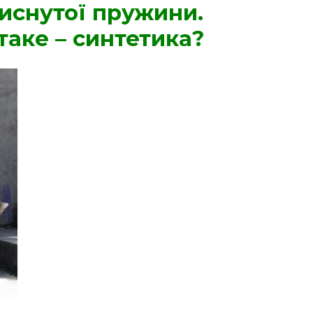
тиснутої пружини.
 таке – синтетика?