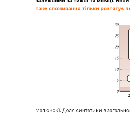
залежними за тижні та місяці. Вони
таке споживання тільки розтягує п
Малюнок1. Доля синтетики в загально