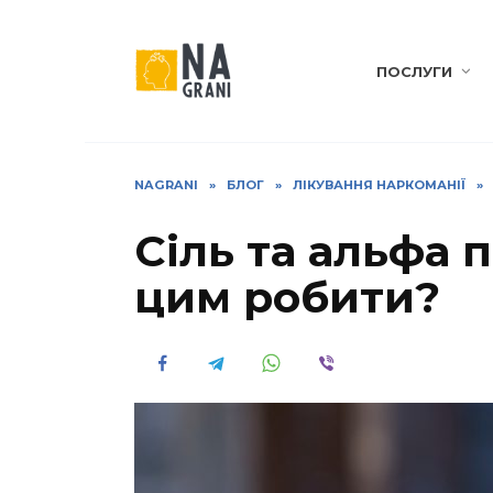
Перейти
до
вмісту
ПОСЛУГИ
NAGRANI
»
БЛОГ
»
ЛІКУВАННЯ НАРКОМАНІЇ
»
Сіль та альфа п
цим робити?