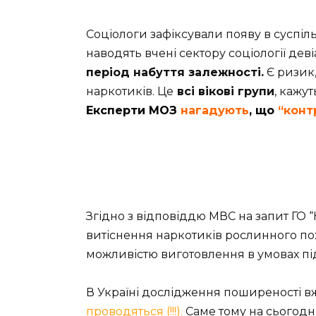
Соціологи зафіксували появу в суспіль
наводять вчені сектору соціології деві
період набуття залежності.
Є ризик
наркотиків. Це
всі вікові групи
, кажу
Експерти МОЗ
нагадують
, що
“конт
Згідно з відповіддю МВС на запит ГО 
витіснення наркотиків рослинного по
можливістю виготовлення в умовах пі
В Україні дослідження поширеності вж
проводяться (!!!).
Саме тому на сьогодні