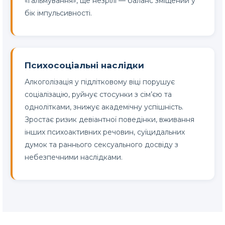
«гальмування», ще незрілі — баланс зміщений у
бік імпульсивності.
Психосоціальні наслідки
Алкоголізація у підлітковому віці порушує
соціалізацію, руйнує стосунки з сім’єю та
однолітками, знижує академічну успішність.
Зростає ризик девіантної поведінки, вживання
інших психоактивних речовин, суїцидальних
думок та раннього сексуального досвіду з
небезпечними наслідками.