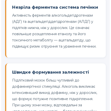
Незріла ферментна система печінки
Активність ферментів алкогольдегідрогенази
(АДГ) та ацетальдегіддегідрогенази (АЛДГ) у
підлітків нижча, ніж у дорослих. Це означає
повільніше розщеплення етанолу та його
токсичного метаболіту — ацетальдегіду, що
підвищує ризик отруєння та ураження печінки.
Швидке формування залежності
Підлітковий мозок більш чутливий до
дофамінергічної стимуляції. Алкоголь викликає
інтенсивніший викид дофаміну, ніж у дорослих,
що формує потужне позитивне підкріплення.
При цьому зони мозку, відповідальні за