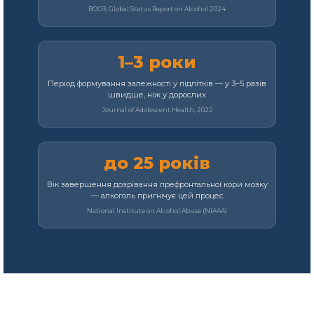
ВООЗ, Global Status Report on Alcohol 2024
1–3 роки
Період формування залежності у підлітків — у 3–5 разів
швидше, ніж у дорослих
Journal of Adolescent Health, 2022
до 25 років
Вік завершення дозрівання префронтальної кори мозку
— алкоголь пригнічує цей процес
National Institute on Alcohol Abuse (NIAAA)