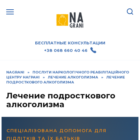
Перейти
к
содержанию
БЕСПЛАТНЫЕ КОНСУЛЬТАЦИИ
+38 068 660 40 46
NAGRANI
»
ПОСЛУГИ НАРКОЛОГІЧНОГО РЕАБІЛІТАЦІЙНОГО
ЦЕНТРУ НАГРАНІ
»
ЛЕЧЕНИЕ АЛКОГОЛИЗМА
»
ЛЕЧЕНИЕ
ПОДРОСТКОВОГО АЛКОГОЛИЗМА
Лечение подросткового
алкоголизма
СПЕЦІАЛІЗОВАНА ДОПОМОГА ДЛЯ
ПІДЛІТКІВ ТА ЇХ БАТЬКІВ